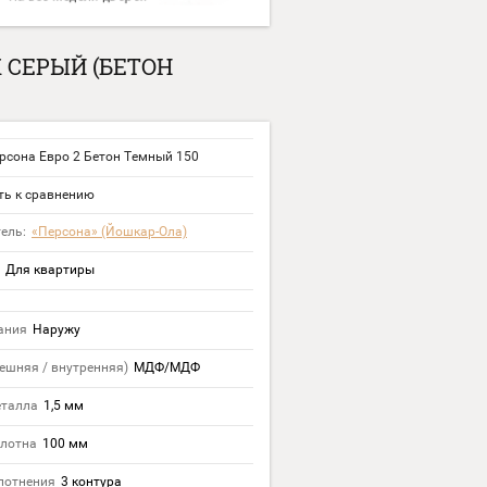
 СЕРЫЙ (БЕТОН
рсона Евро 2 Бетон Темный 150
ь к сравнению
ель:
«Персона» (Йошкар-Ола)
Для квартиры
ания
Наружу
ешняя / внутренняя)
МДФ/МДФ
еталла
1,5 мм
лотна
100 мм
лотнения
3 контура