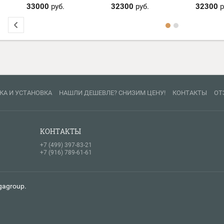
33000
руб.
32300
руб.
32300
р
КА И УСТАНОВКА
НАШЛИ ДЕШЕВЛЕ? СНИЗИМ ЦЕНУ!
КОНТАКТЫ
ОТ
КОНТАКТЫ
+7 (499) 397-83-21
+7 (916) 789-61-61
gagroup.