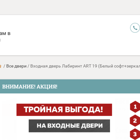
ам в
и
/
Все двери
/
Входная дверь Лабиринт ART 19 (Белый софт+зерка
ВНИМАНИЕ! АКЦИЯ!