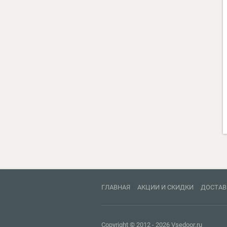
ВХОДНАЯ ДВЕРЬ
АСД NEXT 1 (ВЕНГЕ
ПОПЕРЕЧНЫЙ+ЗЕР
29300
руб.
ГЛАВНАЯ
АКЦИИ И СКИДКИ
ДОСТАВ
Copyright © 2012 - 2026 Vsedoor.ru