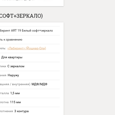
 СОФТ+ЗЕРКАЛО)
биринт ART 19 Белый софт+зеркало
ь к сравнению
ель:
«Лабиринт» (Йошкар-Ола)
Для квартиры
тики
С зеркалом
ания
Наружу
ешняя / внутренняя)
МДФ/МДФ
еталла
1,5 мм
лотна
115 мм
лотнения
3 контура