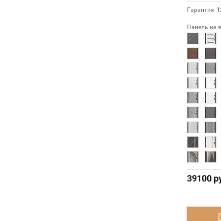
Гарантия
1
Панель на 
39100
ру